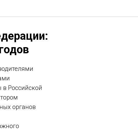
дерации:
 годов
оводителями
ами
 в Российской
атором
ных органов
ожного