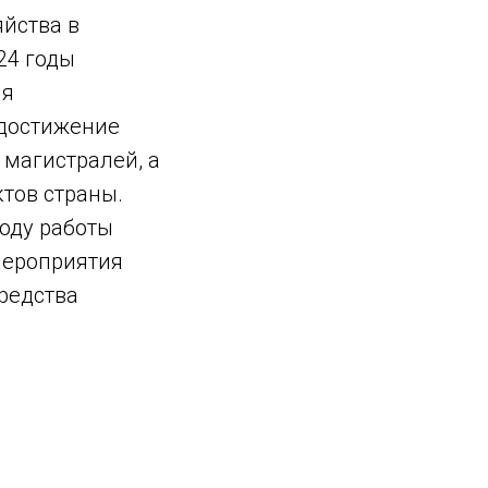
яйства в
24 годы
ия
 достижение
 магистралей, а
тов страны.
году работы
мероприятия
средства